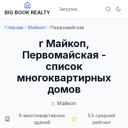
Загрузка...
BIG BOOK REALTY
Главная
Майкоп
Первомайская
г Майкоп,
Первомайская -
список
многоквартирных
домов
г.
Майкоп
6
многоквартирных
5.5
средний
зданий
рейтинг