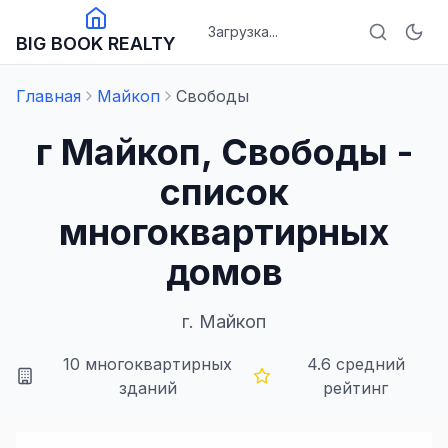
Загрузка...
BIG BOOK REALTY
Главная
Майкоп
Свободы
г Майкоп, Свободы -
список
многоквартирных
домов
г.
Майкоп
10
многоквартирных
4.6
средний
зданий
рейтинг