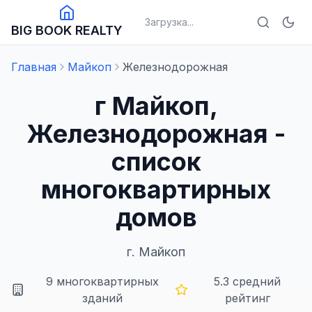
Загрузка...
BIG BOOK REALTY
Главная
Майкоп
Железнодорожная
г Майкоп,
Железнодорожная -
список
многоквартирных
домов
г.
Майкоп
9
многоквартирных
5.3
средний
зданий
рейтинг